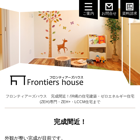
ご案内
お問合せ
資料請求
フロンティアーズハウス
完成間近！/沖縄の住宅建築・ゼロエネルギー住宅
(ZEH)専門・ZEH+・LCCM住宅まで
完成間近！
外観が整い完成が目前です。